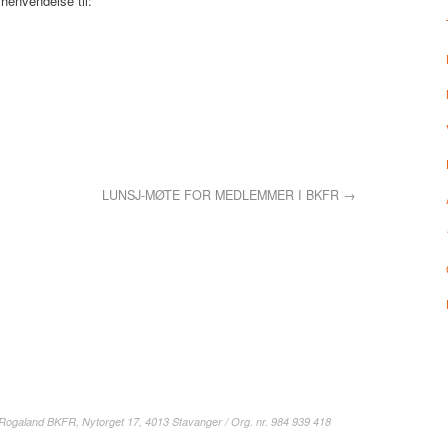
henvendelse til:
LUNSJ-MØTE FOR MEDLEMMER I BKFR
→
 Rogaland BKFR, Nytorget 17, 4013 Stavanger / Org. nr. 984 939 418