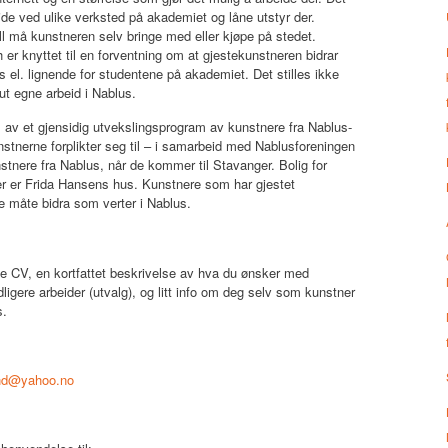
ide ved ulike verksted på akademiet og låne utstyr der.
ll må kunstneren selv bringe med eller kjøpe på stedet.
r knyttet til en forventning om at gjestekunstneren bidrar
 el. lignende for studentene på akademiet. Det stilles ikke
 ut egne arbeid i Nablus.
 av et gjensidig utvekslingsprogram av kunstnere fra Nablus-
stnerne forplikter seg til – i samarbeid med Nablusforeningen
stnere fra Nablus, når de kommer til Stavanger. Bolig for
er er Frida Hansens hus. Kunstnere som har gjestet
de måte bidra som verter i Nablus.
de CV, en kortfattet beskrivelse av hva du ønsker med
ligere arbeider (utvalg), og litt info om deg selv som kunstner
s.
nd@yahoo.no