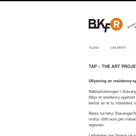
HJEM
OM BKFR
TAP – THE ART PROJ
Utlysning av residency-
Nablusforeningen i Stavang
tilbyr et residency-opphold
består av et to måneders op
Reise tur/retur Stavanger-N
motta 1000 euro per måned i
regionen.
Leiligheten har tilgang på 