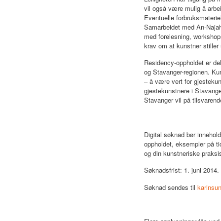
vil også være mulig å arbe
Eventuelle forbruksmaterie
Samarbeidet med An-Najah e
med forelesning, workshops
krav om at kunstner stiller
Residency-oppholdet er del
og Stavanger-regionen. Kun
– å være vert for gjestekun
gjestekunstnere i Stavang
Stavanger vil på tilsvaren
Digital søknad bør innehol
oppholdet, eksempler på tid
og din kunstneriske praksi
Søknadsfrist: 1. juni 2014.
Søknad sendes til
karinsu