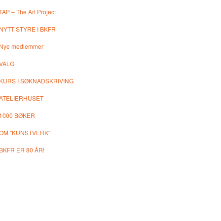
TAP – The Art Project
NYTT STYRE I BKFR
Nye medlemmer
VALG
KURS I SØKNADSKRIVING
ATELIERHUSET
1000 BØKER
OM "KUNSTVERK"
BKFR ER 80 ÅR!