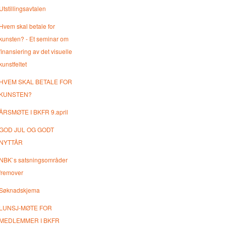
Utstillingsavtalen
Hvem skal betale for
kunsten? - Et seminar om
finansiering av det visuelle
kunstfeltet
HVEM SKAL BETALE FOR
KUNSTEN?
ÅRSMØTE I BKFR 9.april
GOD JUL OG GODT
NYTTÅR
NBK`s satsningsområder
fremover
Søknadskjema
LUNSJ-MØTE FOR
MEDLEMMER I BKFR