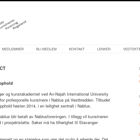
MEDLEMMER
BLI MEDLEM
KONTAKT
LENKER
VEDTEKT
ECT
opphold
er og kunstakademiet ved An-Najah International University
 for profesjonelle kunstnere i Nablus på Vestbredden. Tilbudet
phold høsten 2014, i en leilighet sentralt i Nablus.
ablus blir betalt av Nablusforeningen. I tillegg vil kunstneren
 prosjektstøtte. Søker må ha tilhørighet til Stavanger-
internett og en størrelse som gjør det mulig å arbeide der. Det