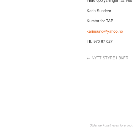
Flere opplysninger fås ved 
Karin Sunderø
Kurator for TAP
karinsund@yahoo.no
Tlf. 970 67 027
←
NYTT STYRE I BKFR
Bildende kunstneres forening