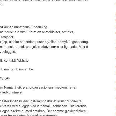
en.
evt annen kunstnerisk utdanning.
tnerisk aktivitet i form av anmeldelser, omtaler,
likasjoner.
jøp, tildelte stipender, priser og/eller utsmykkingsoppdrag.
tnerisk arbeid, prosjektbeskrivelser eller lignende. Max 5
 vedlegges.
l: kontakt@bkfr.no
 1. mai og 1. november.
MSKAP
som formål å sikre at organisasjonens medlemmer er
billedkunstnere.
master innen billedkunst/samtidskunst/kunst gir direkte
teres ved å legge ved vitnemål i søknaden. Tilsvarende
rer også direkte til medlemskap. Det samme gjelder diplom i
dfag fra perioden før kvalitetsreformen.