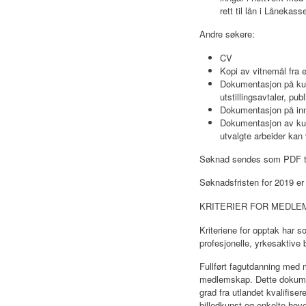
rett til lån i Lånekass
Andre søkere:
CV
Kopi av vitnemål fra 
Dokumentasjon på kuns
utstillingsavtaler, pub
Dokumentasjon på innk
Dokumentasjon av kuns
utvalgte arbeider kan
Søknad sendes som PDF ti
Søknadsfristen for 2019 er
KRITERIER FOR MEDLE
Kriteriene for opptak har 
profesjonelle, yrkesaktive 
Fullført fagutdanning med 
medlemskap. Dette dokumen
grad fra utlandet kvalifise
billedkunst og enkelte hove