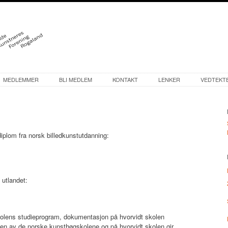
MEDLEMMER
BLI MEDLEM
KONTAKT
LENKER
VEDTEKT
plom fra norsk billedkunstutdanning:
 utlandet:
lens studieprogram, dokumentasjon på hvorvidt skolen
 en av de norske kunsthøgskolene og på hvorvidt skolen gir