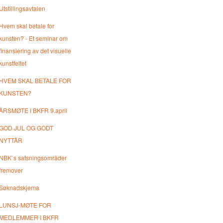
Utstillingsavtalen
Hvem skal betale for
kunsten? - Et seminar om
finansiering av det visuelle
kunstfeltet
HVEM SKAL BETALE FOR
KUNSTEN?
ÅRSMØTE I BKFR 9.april
GOD JUL OG GODT
NYTTÅR
NBK`s satsningsområder
fremover
Søknadskjema
LUNSJ-MØTE FOR
MEDLEMMER I BKFR