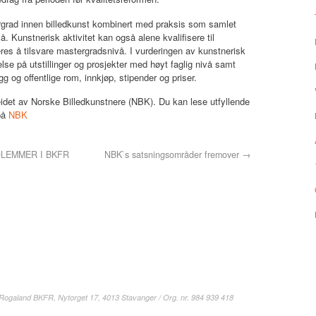
orgrad innen billedkunst kombinert med praksis som samlet
å. Kunstnerisk aktivitet kan også alene kvalifisere til
s å tilsvare mastergradsnivå. I vurderingen av kunstnerisk
else på utstillinger og prosjekter med høyt faglig nivå samt
gg og offentlige rom, innkjøp, stipender og priser.
eidet av Norske Billedkunstnere (NBK). Du kan lese utfyllende
på
NBK
LEMMER I BKFR
NBK`s satsningsområder fremover
→
 Rogaland BKFR, Nytorget 17, 4013 Stavanger / Org. nr. 984 939 418