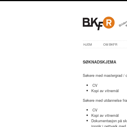
HJEM
OM BKFR
SØKNADSKJEMA
Søkere med mastergrad / di
CV
Kopi av vitnemål
​Søkere med utdannelse fra
CV
Kopi av vitnemål
Dokumentasjon på sko
inngår i nettverk med