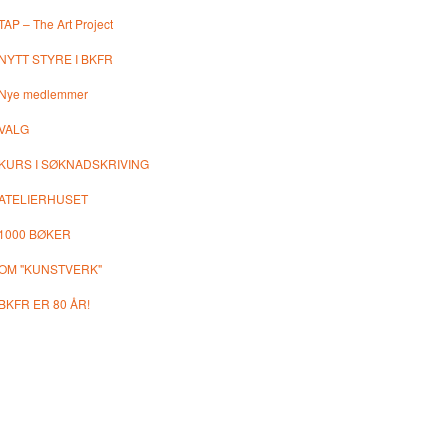
TAP – The Art Project
NYTT STYRE I BKFR
Nye medlemmer
VALG
KURS I SØKNADSKRIVING
ATELIERHUSET
1000 BØKER
OM "KUNSTVERK"
BKFR ER 80 ÅR!