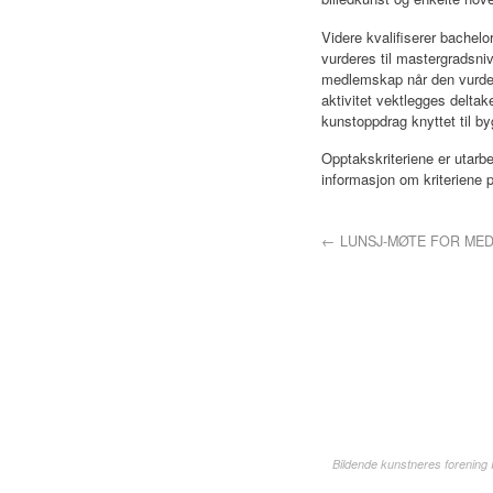
Videre kvalifiserer bachel
vurderes til mastergradsniv
medlemskap når den vurdere
aktivitet vektlegges deltak
kunstoppdrag knyttet til by
Opptakskriteriene er utarb
informasjon om kriteriene 
←
LUNSJ-MØTE FOR MED
Bildende kunstneres forening