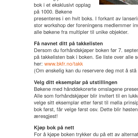
bok i et eksklusivt opplag
på 1000. Bøkene
presenteres i en hvit boks. I forkant av lanse
stor workshop der foreningens medlemmer invit
alle bøkene fra multipler til unike objekter.
Få navnet ditt på takkelisten
Dersom du forhåndskjøper boken før 7. septem
på takkelisten bak i boken. Se liste over alle
her:
www.bkfr.no/takk
(Om ønskelig kan du reservere deg mot å stå p
Velg ditt eksemplar på utstillingen
Bøkene med hånddekorerte omslagene presente
Alle som forhåndskjøper blir invitert til en lukk
velge sitt eksemplar etter først til mølla prin
bok først, får velge først osv. Dette blir høsten
æresgjest!
Kjøp bok på nett
For å kjøpe boken trykker du på ett av altern