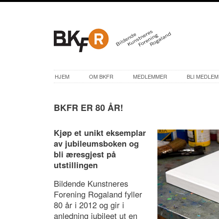
HJEM
OM BKFR
MEDLEMMER
BLI MEDLEM
BKFR ER 80 ÅR!
Kjøp et unikt eksemplar
av jubileumsboken
og
bli æresgjest på
utstillingen
Bildende Kunstneres
Forening Rogaland fyller
80 år i 2012 og gir i
anledning jubileet ut en