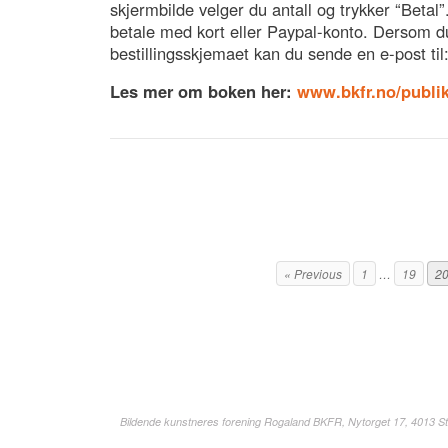
skjermbilde velger du antall og trykker “Betal
betale med kort eller Paypal-konto. Dersom 
bestillingsskjemaet kan du sende en e-post til
Les mer om boken her:
www.bkfr.no/publi
« Previous
1
…
19
2
Bildende kunstneres forening Rogaland BKFR, Nytorget 17, 4013 St