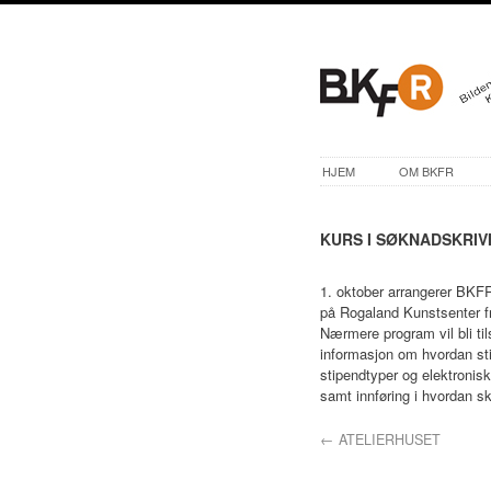
HJEM
OM BKFR
KURS I SØKNADSKRIV
1. oktober arrangerer BKF
på Rogaland Kunstsenter fr
Nærmere program vil bli til
informasjon om hvordan st
stipendtyper og elektronisk
samt innføring i hvordan s
←
ATELIERHUSET