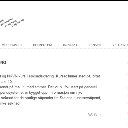
MEDLEMMER
BLI MEDLEM
KONTAKT
LENKER
VEDTEKT
ING
R og NKVN kurs i søknadskriving.
Kurset finner sted på loftet
a kl 10.
sendt på mail til medlemmer. Det vil bli fokusert på generell
ipendsystemet er bygget opp, informasjon om nye
 søknad for de statlige stipender fra Statens kunstnerstipend,
krive søknad.
VALG
→