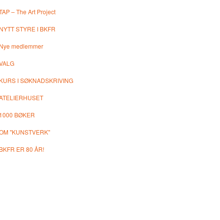
TAP – The Art Project
NYTT STYRE I BKFR
Nye medlemmer
VALG
KURS I SØKNADSKRIVING
ATELIERHUSET
1000 BØKER
OM "KUNSTVERK"
BKFR ER 80 ÅR!