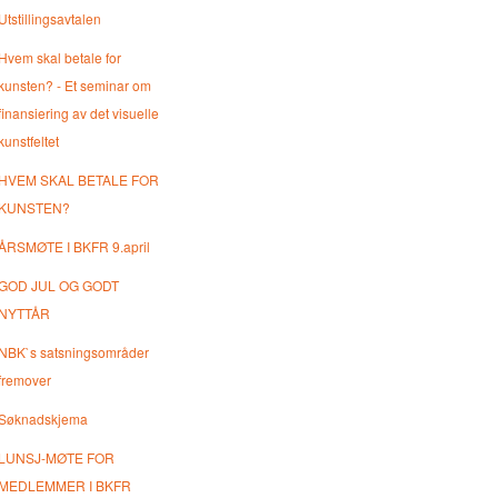
Utstillingsavtalen
Hvem skal betale for
kunsten? - Et seminar om
finansiering av det visuelle
kunstfeltet
HVEM SKAL BETALE FOR
KUNSTEN?
ÅRSMØTE I BKFR 9.april
GOD JUL OG GODT
NYTTÅR
NBK`s satsningsområder
fremover
Søknadskjema
LUNSJ-MØTE FOR
MEDLEMMER I BKFR